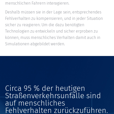
menschlichen Fahrern interagieren.
Deshalb müssen sie in der Lage sein, entsprechendes
Fehlverhalten zu kompensieren, und in jeder Situation
sicher zu reagieren. Um die dazu benötigten
Technologien zu entwickeln und sicher erproben zu
können, muss menschliches Verhalten damit auch in
Simulationen abgebildet werden.
Circa 95 % der heutigen
Straßenverkehrsunfälle sind
auf menschliches
Fehlverhalten zurückzuführen.