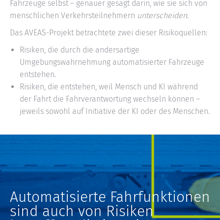
Fahrzeuge selbst – genauer gesagt darin, wie sie sich von
menschlichen Verkehrsteilnehmern
unterscheiden
.
Das AVEAS-Projekt betrachtete zwei dieser Risikoquellen:
Risiken, die durch die andersartige
Umgebungswahrnehmung automatisierter Fahrzeuge
entstehen.
Risiken, die entstehen, weil Mensch und KI während
der Fahrt die Fahrverantwortung wechseln können –
jeweils sowohl auf Initiative der KI oder des Menschen.
Automatisierte Fahrfunktionen
sind auch von Risiken