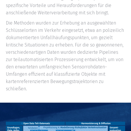
spezifische Vorteile und Herausforderungen für die
anschließende Weiterverarbeitung mit sich bringt.
Die Methoden wurden zur Erhebung an ausgewählten
Schlüsselorten im Verkehr eingesetzt, etwa an polizeilich
dokumentierten Unfallhäufungspunkten, um gezielt
kritische Situationen zu erheben. Für die so gewonnenen,
verschiedenartigen Daten wurden dedizierte Pipelines
zur teilautomatisierten Prozessierung entwickelt, um von
den erwarteten umfangreichen Sensorrohdaten-
Umfängen effizient auf klassifizierte Objekte mit
kartenreferenzierten Bewegungstrajektorien zu
schließen.