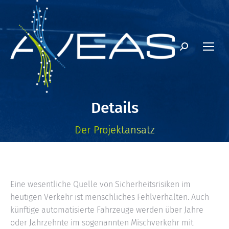
Search:
Details
Der Projektansatz
Eine wesentliche Quelle von Sicherheitsrisiken im
heutigen Verkehr ist menschliches Fehlverhalten. Auch
künftige automatisierte Fahrzeuge werden über Jahre
oder Jahrzehnte im sogenannten Mischverkehr mit