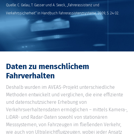
Quelle: C. Gelau, T. Gasser und A. Seeck, „Fahrerassistenz und
Verkehrssicherheit“ in Handbuch Fahrerassistenzsysteme, 2009, S. 24-32.
Daten zu menschlichem
Fahrverhalten
Deshalb wurden im AVEAS-Projekt unterschiedliche
Methoden entwickelt und verglichen, die eine effiziente
und datenschutzsichere Erhebung von
Verkehrsverhaltensdaten ermöglichen – mittels Kamera-,
LiDAR- und Radar-Daten sowohl von stationären
Messsystemen, von Fahrzeugen im fließenden Verkehr,
wie auch von Ultraleichtflugzeugen, wobei jeder Ansatz